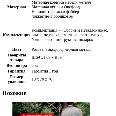
Материал корпуса мебели металл
Материал
Материал обивки Оксфорд
Наполнитель холлофайбер
покрытие- порошковое
Комплектация — Сборный металлокаркас,
Комплектация
гамак, подушка, пластиковые заглушки,
болты, ключ, инструкция, подарок
Цвет
Розовый оксфорд, черный металл
Габариты
Ш69 х Г69 х В69
товара
Вес товара
5 кг
Гарантия
Гарантия 1 год
Размер
10 х 70 х 70
упаковки
Похожие