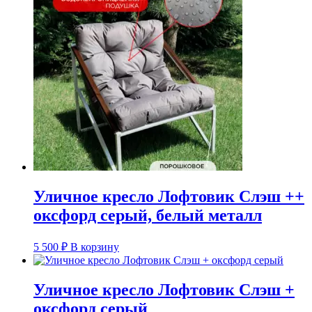
Уличное кресло Лофтовик Слэш ++
оксфорд серый, белый металл
5 500
₽
В корзину
Уличное кресло Лофтовик Слэш +
оксфорд серый