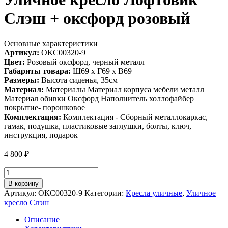
Слэш + оксфорд розовый
Основные характеристики
Артикул:
ОКС00320-9
Цвет:
Розовый оксфорд, черный металл
Габариты товара:
Ш69 х Г69 х В69
Размеры:
Высота сиденья, 35см
Материал:
Материалы Материал корпуса мебели металл
Материал обивки Оксфорд Наполнитель холлофайбер
покрытие- порошковое
Комплектация:
Комплектация - Сборный металлокаркас,
гамак, подушка, пластиковые заглушки, болты, ключ,
инструкция, подарок
4 800
₽
Количество
товара
В корзину
Уличное
Артикул:
ОКС00320-9
Категории:
Кресла уличные
,
Уличное
кресло
кресло Слэш
Лофтовик
Слэш
Описание
+