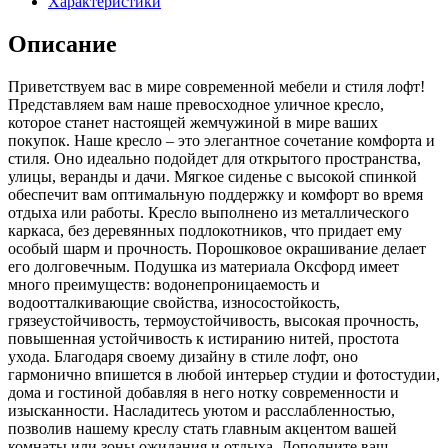
Характеристики
оксфорд
розовый
Описание
Приветствуем вас в мире современной мебели и стиля лофт!
Представляем вам наше превосходное уличное кресло,
которое станет настоящей жемчужиной в мире ваших
покупок. Наше кресло – это элегантное сочетание комфорта и
стиля. Оно идеально подойдет для открытого пространства,
улицы, веранды и дачи. Мягкое сиденье с высокой спинкой
обеспечит вам оптимальную поддержку и комфорт во время
отдыха или работы. Кресло выполнено из металлического
каркаса, без деревянных подлокотников, что придает ему
особый шарм и прочность. Порошковое окрашивание делает
его долговечным. Подушка из материала Оксфорд имеет
много преимуществ: водонепроницаемость и
водоотталкивающие свойства, износостойкость,
грязеустойчивость, термоустойчивость, высокая прочность,
повышенная устойчивость к истиранию нитей, простота
ухода. Благодаря своему дизайну в стиле лофт, оно
гармонично впишется в любой интерьер студии и фотостудии,
дома и гостиной добавляя в него нотку современности и
изысканности. Насладитесь уютом и расслабленностью,
позволив нашему креслу стать главным акцентом вашей
комнаты или зоны ожидания и отдыха. Дополните ваш