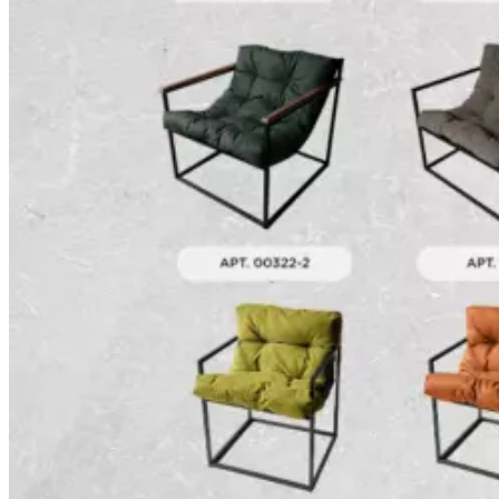
Уличное кресло Лофтовик
Комфи + оксфорд серый,
белый металл
Основные характеристики
Артикул:
ОКС00332
Цвет:
Серый оксфорд, белый металл
Габариты товара:
Ш69 х Г69 х В69 см
Материалы:
Материал корпуса мебели - металл Покрытие
корпуса - порошковое Материал обивки - оксфорд
Наполнитель - синтепух
Размеры:
Высота сидения - 35 см
Комплектация:
Сборный металлокаркас, гамак, подушка,
пластиковые заглушки, болты, ключ, инструкция, подарок.
5 000
₽
Количество
–
+
товара
В корзину
Уличное
Артикул:
ОКС00332
Категории:
Кресла уличные
,
Кресло
кресло
уличное Комфи
Лофтовик