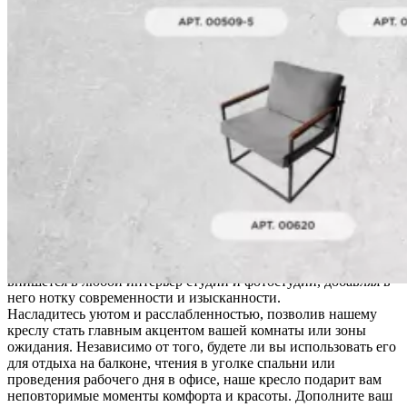
Комфи
Описание
+
Характеристики
оксфорд
серый,
Описание
белый
металл
Приветствуем вас в мире современной мебели и стиля лофт!
Представляем вам наше превосходное кресло, которое станет
настоящей жемчужиной вашего интерьера. Наше кресло – это
элегантное сочетание комфорта и стиля. Оно идеально
подойдет для гостиной, спальни, офисного помещения или
веранды и дачи. Мягкое сиденье с высокой спинкой обеспечит
вам оптимальную поддержку и комфорт во время отдыха или
работы.
Кресло выполнено из металлического каркаса, без деревянных
подлокотников, что придает ему особый шарм и прочность.
Благодаря своему дизайну в стиле лофт, оно гармонично
впишется в любой интерьер студии и фотостудии, добавляя в
него нотку современности и изысканности.
Насладитесь уютом и расслабленностью, позволив нашему
креслу стать главным акцентом вашей комнаты или зоны
ожидания. Независимо от того, будете ли вы использовать его
для отдыха на балконе, чтения в уголке спальни или
проведения рабочего дня в офисе, наше кресло подарит вам
неповторимые моменты комфорта и красоты. Дополните ваш