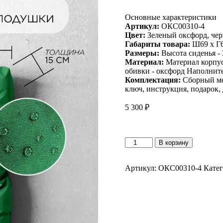
Основные характеристики
Артикул:
ОКС00310-4
Цвет:
Зеленый оксфорд, чер
Габариты товара:
Ш69 х Г6
Размеры:
Высота сиденья - 
Материал:
Материал корпус
обивки - оксфорд Наполните
Комплектация:
Сборный мет
ключ, инструкция, подарок,
5 300
₽
Количество
В корзину
товара
Уличное
кресло
Артикул:
ОКС00310-4
Кате
Лофтовик
++
оксфорд
зеленый