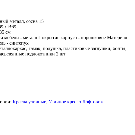
ный металл, сосна 15
9 х В69
35 см
а мебели - металл Покрытие корпуса - порошковое Материал
ль - синтепух
аллокаркас, гамак, подушка, пластиковые заглушки, болты,
 деревянные подлокотники 2 шт
гории:
Кресла уличные
,
Уличное кресло Лофтовик