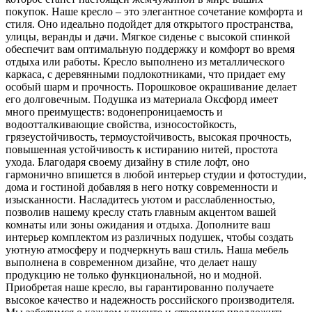
покупок. Наше кресло – это элегантное сочетание комфорта и
стиля. Оно идеально подойдет для открытого пространства,
улицы, веранды и дачи. Мягкое сиденье с высокой спинкой
обеспечит вам оптимальную поддержку и комфорт во время
отдыха или работы. Кресло выполнено из металлического
каркаса, с деревянными подлокотниками, что придает ему
особый шарм и прочность. Порошковое окрашивание делает
его долговечным. Подушка из материала Оксфорд имеет
много преимуществ: водонепроницаемость и
водоотталкивающие свойства, износостойкость,
грязеустойчивость, термоустойчивость, высокая прочность,
повышенная устойчивость к истиранию нитей, простота
ухода. Благодаря своему дизайну в стиле лофт, оно
гармонично впишется в любой интерьер студии и фотостудии,
дома и гостиной добавляя в него нотку современности и
изысканности. Насладитесь уютом и расслабленностью,
позволив нашему креслу стать главным акцентом вашей
комнаты или зоны ожидания и отдыха. Дополните ваш
интерьер комплектом из различных подушек, чтобы создать
уютную атмосферу и подчеркнуть ваш стиль. Наша мебель
выполнена в современном дизайне, что делает нашу
продукцию не только функциональной, но и модной.
Приобретая наше кресло, вы гарантированно получаете
высокое качество и надежность российского производителя.