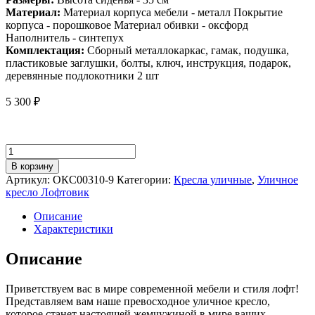
Материал:
Материал корпуса мебели - металл Покрытие
корпуса - порошковое Материал обивки - оксфорд
Наполнитель - синтепух
Комплектация:
Сборный металлокаркас, гамак, подушка,
пластиковые заглушки, болты, ключ, инструкция, подарок,
деревянные подлокотники 2 шт
5 300
₽
Количество
товара
В корзину
Уличное
Артикул:
ОКС00310-9
Категории:
Кресла уличные
,
Уличное
кресло
кресло Лофтовик
Лофтовик
++
Описание
оксфорд
Характеристики
розовый
Описание
Приветствуем вас в мире современной мебели и стиля лофт!
Представляем вам наше превосходное уличное кресло,
которое станет настоящей жемчужиной в мире ваших