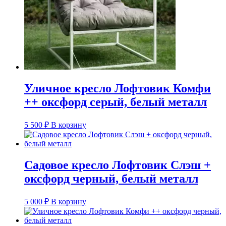
Уличное кресло Лофтовик Комфи
++ оксфорд серый, белый металл
5 500
₽
В корзину
Садовое кресло Лофтовик Слэш +
оксфорд черный, белый металл
5 000
₽
В корзину