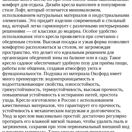
комфорт для отдыха. Дизайн кресла выполнен в популярном
стиле Лофт, который отличается минимализмом,
использованием натуральных материалов и индустриальными
элементами. Это придаёт изделию современный и стильный
вид, который легко гармонирует с различными интерьерными
решениями — от классики до модерна. Особое удобство
использования этого кресла проявляется при сочетании с
обеденным столом. Высокая посадка и узкая форма позволяют
комфортно расположиться за столом, не загромождая
пространство, что делает его идеальным решением для
организации обеденной зоны на балконе или в саду. Такое
кресло садовое обеспечивает удобную позу для приёма пищи,
работы или общения, создавая атмосферу уюта и
функциональности. Подушка из материала Оксфорд имеет
много преимуществ: водонепроницаемость и
водоотталкивающие свойства, износостойкость,
грязеустойчивость, термоустойчивость, высокая прочность,
повышенная устойчивость к истиранию нитей, простота
ухода. Кресло изготовлено в России с использованием
качественных материалов, что гарантирует его прочность,
устойчивость к механическим нагрузкам и долговечность.
Уход за креслом максимально простой: достаточно регулярно
протирать его влажной мягкой тканью, чтобы удалить пыль и
загрязнения, сохраняя при этом первоначальный внешний вид
и текстуру материала. Такое кресло станет прекрасным