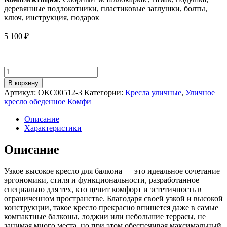
деревянные подлокотники, пластиковые заглушки, болты,
ключ, инструкция, подарок
5 100
₽
Количество
товара
В корзину
Уличное
Артикул:
ОКС00512-3
Категории:
Кресла уличные
,
Уличное
кресло
кресло обеденное Комфи
для
обеденного
Описание
стола
Характеристики
Лофтовик
Комфи++
Описание
оксфорд
желтый
Узкое высокое кресло для балкона — это идеальное сочетание
эргономики, стиля и функциональности, разработанное
специально для тех, кто ценит комфорт и эстетичность в
ограниченном пространстве. Благодаря своей узкой и высокой
конструкции, такое кресло прекрасно впишется даже в самые
компактные балконы, лоджии или небольшие террасы, не
занимая много места, но при этом обеспечивая максимальный