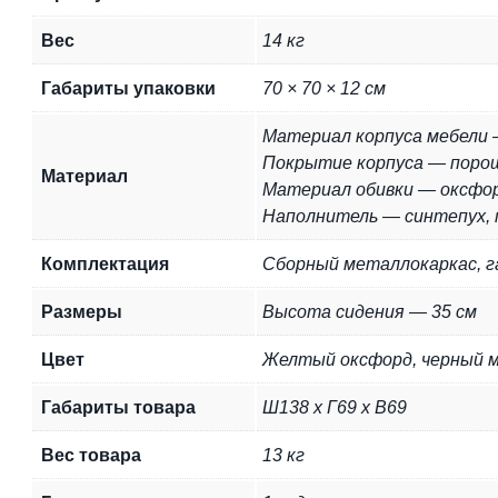
Вес
14 кг
Габариты упаковки
70 × 70 × 12 см
Материал корпуса мебели
Покрытие корпуса — поро
Материал
Материал обивки — оксфо
Наполнитель — синтепух, 
Комплектация
Сборный металлокаркас, га
Размеры
Высота сидения — 35 см
Цвет
Желтый оксфорд, черный м
Габариты товара
Ш138 х Г69 х В69
Вес товара
13 кг