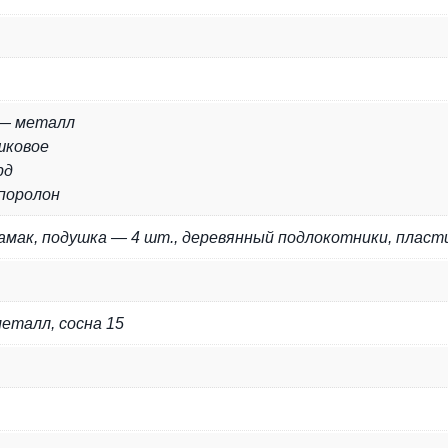
 — металл
шковое
рд
поролон
мак, подушка — 4 шт., деревянный подлокотники, пласти
еталл, сосна 15