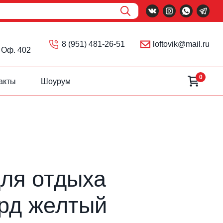
Поиск
8 (951) 481-26-51
loftovik@mail.ru
 Оф. 402
0
акты
Шоурум
ля отдыха
рд желтый