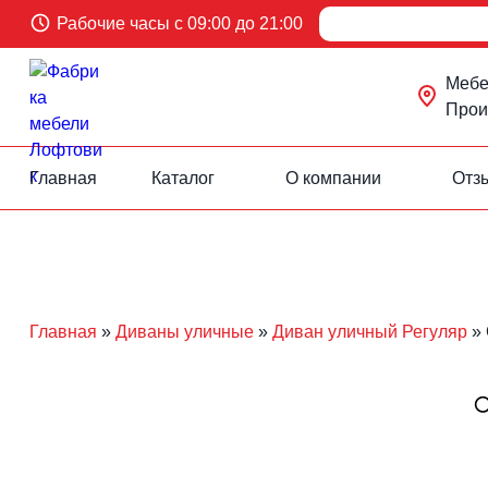
Рабочие часы с 09:00 до 21:00
Мебел
Произ
Главная
Каталог
О компании
Отз
Перейти
к
содержанию
Главная
»
Диваны уличные
»
Диван уличный Регуляр
»