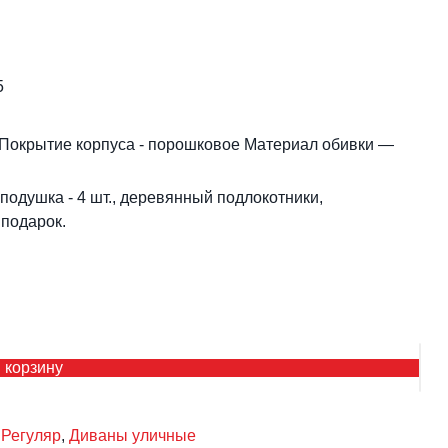
5
Покрытие корпуса - порошковое Материал обивки —
подушка - 4 шт., деревянный подлокотники,
 подарок.
 корзину
Кол
тов
Са
 Регуляр
,
Диваны уличные