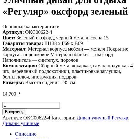
«Регуляр» оксфорд зеленый
Основные характеристики
Артикул:
ОКС00622-4
Цвет:
Зеленый оксфорд, черный металл, сосна 15
Габариты товара:
Ш138 х Г69 х В69
Материал:
Материал корпуса мебели — металл Покрытие
корпуса - порошковое Материал обивки — оксфорд
Наполнитель — синтепух, поролон
Комплектация:
Сборный металлокаркас, гамак, подушка - 4
шт., деревянный подлокотники, пластиковые заглушки,
болты, ключ, инструкция, подарок.
Размеры:
Высота сидения - 35 см
14 700
₽
Количество
товара
В корзину
Уличный
Артикул:
ОКС00622-4
Категории:
Диван уличный Регуляр
,
диван
Диваны уличные
для
отдыха
Описание
"Регуляр"