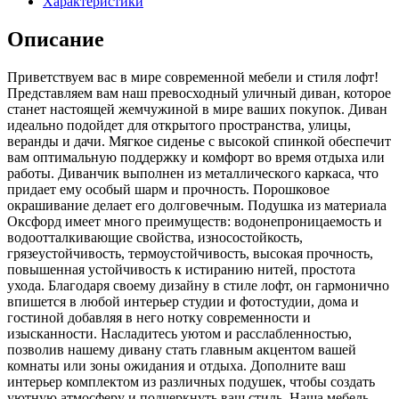
Характеристики
оксфорд
зеленый
Описание
Приветствуем вас в мире современной мебели и стиля лофт!
Представляем вам наш превосходный уличный диван, которое
станет настоящей жемчужиной в мире ваших покупок. Диван
идеально подойдет для открытого пространства, улицы,
веранды и дачи. Мягкое сиденье с высокой спинкой обеспечит
вам оптимальную поддержку и комфорт во время отдыха или
работы. Диванчик выполнен из металлического каркаса, что
придает ему особый шарм и прочность. Порошковое
окрашивание делает его долговечным. Подушка из материала
Оксфорд имеет много преимуществ: водонепроницаемость и
водоотталкивающие свойства, износостойкость,
грязеустойчивость, термоустойчивость, высокая прочность,
повышенная устойчивость к истиранию нитей, простота
ухода. Благодаря своему дизайну в стиле лофт, он гармонично
впишется в любой интерьер студии и фотостудии, дома и
гостиной добавляя в него нотку современности и
изысканности. Насладитесь уютом и расслабленностью,
позволив нашему дивану стать главным акцентом вашей
комнаты или зоны ожидания и отдыха. Дополните ваш
интерьер комплектом из различных подушек, чтобы создать
уютную атмосферу и подчеркнуть ваш стиль. Наша мебель