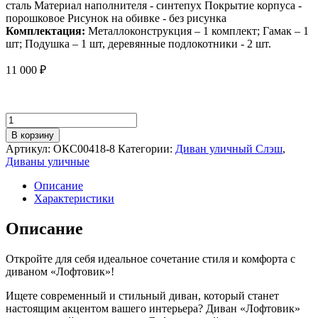
сталь Материал наполнителя - синтепух Покрытие корпуса -
порошковое Рисунок на обивке - без рисунка
Комплектация:
Металлоконструкция – 1 комплект; Гамак – 1
шт; Подушка – 1 шт, деревянные подлокотники - 2 шт.
11 000
₽
Количество
товара
В корзину
Уличный
Артикул:
ОКС00418-8
Категории:
Диван уличный Слэш
,
диван
Диваны уличные
Лофтовик
Слэш
Описание
++
Характеристики
оксфорд
бордовый
Описание
Откройте для себя идеальное сочетание стиля и комфорта с
диваном «Лофтовик»!
Ищете современный и стильный диван, который станет
настоящим акцентом вашего интерьера? Диван «Лофтовик»