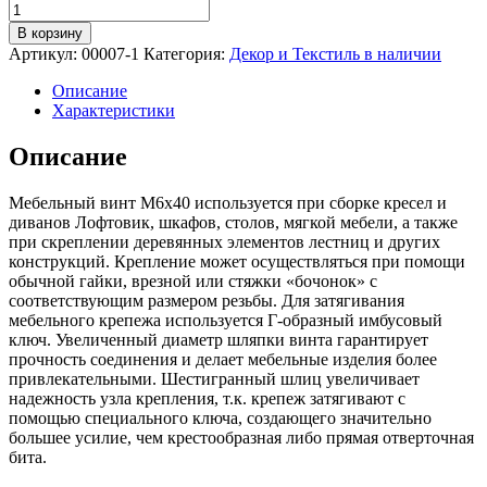
Количество
товара
В корзину
Винт
Артикул:
00007-1
Категория:
Декор и Текстиль в наличии
мебельный
DIN
Описание
7420
Характеристики
М6х40,
белый,
Описание
10
шт.
Мебельный винт М6х40 используется при сборке кресел и
диванов Лофтовик, шкафов, столов, мягкой мебели, а также
при скреплении деревянных элементов лестниц и других
конструкций. Крепление может осуществляться при помощи
обычной гайки, врезной или стяжки «бочонок» с
соответствующим размером резьбы. Для затягивания
мебельного крепежа используется Г-образный имбусовый
ключ. Увеличенный диаметр шляпки винта гарантирует
прочность соединения и делает мебельные изделия более
привлекательными. Шестигранный шлиц увеличивает
надежность узла крепления, т.к. крепеж затягивают с
помощью специального ключа, создающего значительно
большее усилие, чем крестообразная либо прямая отверточная
бита.