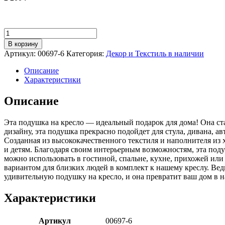
Количество
товара
В корзину
Подушка
Артикул:
00697-6
Категория:
Декор и Текстиль в наличии
Флафф
серый
Описание
велюр
Характеристики
Описание
Эта подушка на кресло — идеальный подарок для дома! Она ст
дизайну, эта подушка прекрасно подойдет для стула, дивана, ав
Созданная из высококачественного текстиля и наполнителя из х
и детям. Благодаря своим интерьерным возможностям, эта поду
можно использовать в гостиной, спальне, кухне, прихожей или
вариантом для близких людей в комплект к нашему креслу. Ве
удивительную подушку на кресло, и она превратит ваш дом в 
Характеристики
Артикул
00697-6