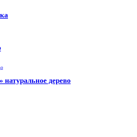
жка
р
» натуральное дерево