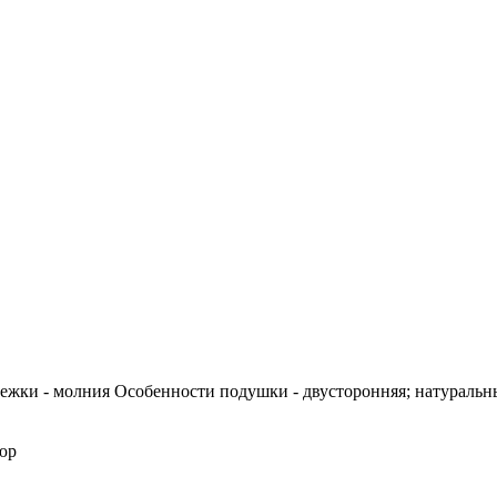
тежки - молния Особенности подушки - двусторонняя; натуральн
юр