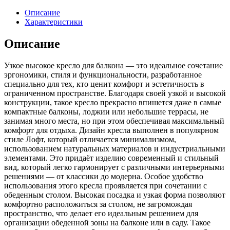
обеденного
стола
Описание
Лофтовик
Характеристики
Комфи
+
Описание
велюр
коричневый
Узкое высокое кресло для балкона — это идеальное сочетание
эргономики, стиля и функциональности, разработанное
специально для тех, кто ценит комфорт и эстетичность в
ограниченном пространстве. Благодаря своей узкой и высокой
конструкции, такое кресло прекрасно впишется даже в самые
компактные балконы, лоджии или небольшие террасы, не
занимая много места, но при этом обеспечивая максимальный
комфорт для отдыха. Дизайн кресла выполнен в популярном
стиле Лофт, который отличается минимализмом,
использованием натуральных материалов и индустриальными
элементами. Это придаёт изделию современный и стильный
вид, который легко гармонирует с различными интерьерными
решениями — от классики до модерна. Особое удобство
использования этого кресла проявляется при сочетании с
обеденным столом. Высокая посадка и узкая форма позволяют
комфортно расположиться за столом, не загромождая
пространство, что делает его идеальным решением для
организации обеденной зоны на балконе или в саду. Такое