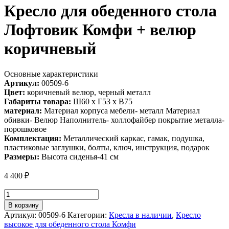
Кресло для обеденного стола
Лофтовик Комфи + велюр
коричневый
Основные характеристики
Артикул:
00509-6
Цвет:
коричневый велюр, черный металл
Габариты товара:
Ш60 х Г53 х В75
материал:
Материал корпуса мебели- металл Материал
обивки- Велюр Наполнитель- холлофайбер покрытие металла-
порошковое
Комплектация:
Металлический каркас, гамак, подушка,
пластиковые заглушки, болты, ключ, инструкция, подарок
Размеры:
Высота сиденья-41 см
4 400
₽
Количество
товара
В корзину
Кресло
Артикул:
00509-6
Категории:
Кресла в наличии
,
Кресло
для
высокое для обеденного стола Комфи