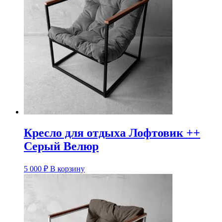
Кресло для отдыха Лофтовик ++
Серый Велюр
5 000
₽
В корзину