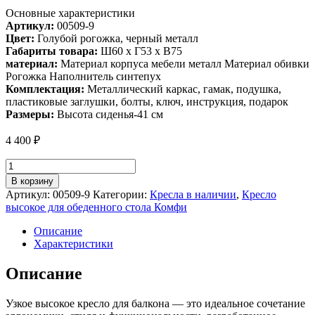
Основные характеристики
Артикул:
00509-9
Цвет:
Голубой рогожка, черный металл
Габариты товара:
Ш60 х Г53 х В75
материал:
Материал корпуса мебели металл Материал обивки
Рогожка Наполнитель синтепух
Комплектация:
Металлический каркас, гамак, подушка,
пластиковые заглушки, болты, ключ, инструкция, подарок
Размеры:
Высота сиденья-41 см
4 400
₽
Количество
товара
В корзину
Кресло
Артикул:
00509-9
Категории:
Кресла в наличии
,
Кресло
для
высокое для обеденного стола Комфи
обеденного
стола
Описание
Лофтовик
Характеристики
Комфи
+
Описание
рогожка
голубой
Узкое высокое кресло для балкона — это идеальное сочетание