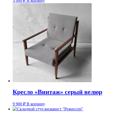
5 000
₽
В корзину
Кресло «Винтаж» серый велюр
9 900
₽
В корзину