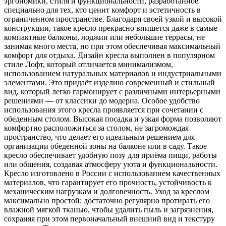
эргономики, стиля и функциональности, разработанное
специально для тех, кто ценит комфорт и эстетичность в
ограниченном пространстве. Благодаря своей узкой и высокой
конструкции, такое кресло прекрасно впишется даже в самые
компактные балконы, лоджии или небольшие террасы, не
занимая много места, но при этом обеспечивая максимальный
комфорт для отдыха. Дизайн кресла выполнен в популярном
стиле Лофт, который отличается минимализмом,
использованием натуральных материалов и индустриальными
элементами. Это придаёт изделию современный и стильный
вид, который легко гармонирует с различными интерьерными
решениями — от классики до модерна. Особое удобство
использования этого кресла проявляется при сочетании с
обеденным столом. Высокая посадка и узкая форма позволяют
комфортно расположиться за столом, не загромождая
пространство, что делает его идеальным решением для
организации обеденной зоны на балконе или в саду. Такое
кресло обеспечивает удобную позу для приёма пищи, работы
или общения, создавая атмосферу уюта и функциональности.
Кресло изготовлено в России с использованием качественных
материалов, что гарантирует его прочность, устойчивость к
механическим нагрузкам и долговечность. Уход за креслом
максимально простой: достаточно регулярно протирать его
влажной мягкой тканью, чтобы удалить пыль и загрязнения,
сохраняя при этом первоначальный внешний вид и текстуру