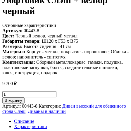
Лофтовик Слэш + велюр
черный
Основные характеристики
Артикул:
00443-8
Цвет:
Черный велюр, черный металл
Габариты товара:
Ш120 х Г53 х В75
Размеры:
Высота сидения - 41 см
Материал:
Корпус - металл; покрытие - порошковое; Обивка -
велюр; наполнитель - синтепух
Комплектация:
Сборный металлокаркас, гамаки, подушка,
пластиковые заглушки, болты, соединительные шпильки,
ключ, инструкция, подарок.
9 700
₽
Количество
товара
В корзину
Диван
Артикул:
00443-8
Категории:
Диван высокий для обеденного
для
стола Слэш
,
Диваны в наличии
обеденного
стола
Описание
Лофтовик
Характеристики
Слэш