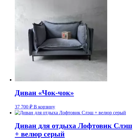
Диван «Чок-чок»
37 700
₽
В корзину
Диван для отдыха Лофтовик Слэш
+ велюр серый