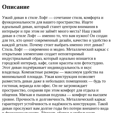
+
Описание
велюр
черный
Узкий диван в стиле Лофт — сочетание стиля, комфорта и
функциональности для вашего пространства. Ищете
идеальный диван, который станет центром внимания в
интерьере и при этом не займёт много места? Наш узкий
диван в стиле Лофт — именно то, что вам нужно! Он создан
для тех, кто ценит современный дизайн, качество и удобство в
каждой детали. Почему стоит выбрать именно этот диван?
Стиль Лофт — современно и модно. Металлический каркас с
открытыми элементами создает неповторимый
индустриальный образ, который идеально впишется в
городской интерьер, кафе, салон красоты или фотостудию.
Этот диван подчёркивает индивидуальность и вкус
владельца. Компактные размеры — максимум удобства на
минимальной площади. Узкая конструкция позволяет
разместить диван даже в небольших помещениях — будь то
гостиная, веранда или офис. Он не загромождает
пространство, сохраняя при этом комфорт для отдыха и
общения. Мягкая и пышная подушка — комфорт на высшем
уровне. Прочность и долговечность. Металлический каркас
гарантирует устойчивость и надёжность конструкции. Такой
диван прослужит вам долгие годы без потери внешнего вида
и функциональности. Лёгкость сборки и мобильность.