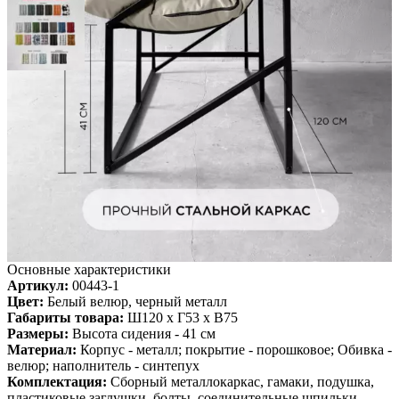
Next
Диван для обеденного стола
Лофтовик Слэш + велюр
белый
Основные характеристики
Артикул:
00443-1
Цвет:
Белый велюр, черный металл
Габариты товара:
Ш120 х Г53 х В75
Размеры:
Высота сидения - 41 см
Материал:
Корпус - металл; покрытие - порошковое; Обивка -
велюр; наполнитель - синтепух
Комплектация:
Сборный металлокаркас, гамаки, подушка,
пластиковые заглушки, болты, соединительные шпильки,