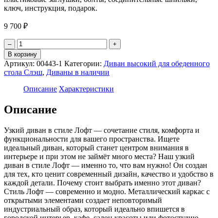
ключ, инструкция, подарок.
9 700
₽
Количество
–
+
товара
В корзину
Диван
Артикул:
00443-1
Категории:
Диван высокий для обеденного
для
стола Слэш
,
Диваны в наличии
обеденного
стола
Описание
Характеристики
Лофтовик
Слэш
Описание
+
велюр
Узкий диван в стиле Лофт — сочетание стиля, комфорта и
белый
функциональности для вашего пространства. Ищете
идеальный диван, который станет центром внимания в
интерьере и при этом не займёт много места? Наш узкий
диван в стиле Лофт — именно то, что вам нужно! Он создан
для тех, кто ценит современный дизайн, качество и удобство в
каждой детали. Почему стоит выбрать именно этот диван?
Стиль Лофт — современно и модно. Металлический каркас с
открытыми элементами создает неповторимый
индустриальный образ, который идеально впишется в
городской интерьер, кафе, салон красоты или фотостудию.