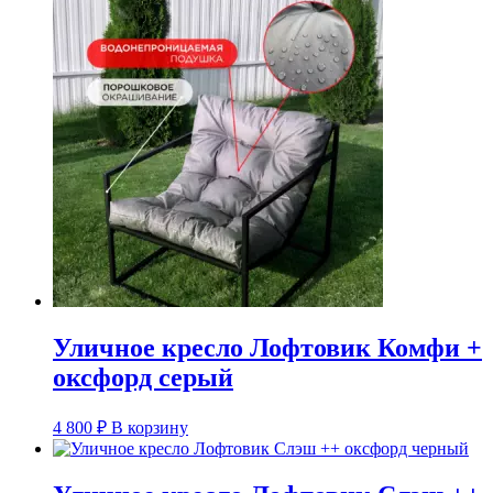
Уличное кресло Лофтовик Комфи +
оксфорд серый
4 800
₽
В корзину