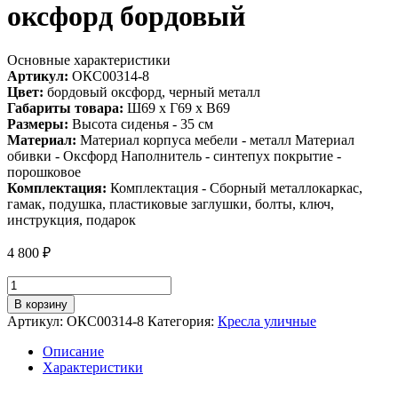
оксфорд бордовый
Основные характеристики
Артикул:
ОКС00314-8
Цвет:
бордовый оксфорд, черный металл
Габариты товара:
Ш69 х Г69 х В69
Размеры:
Высота сиденья - 35 см
Материал:
Материал корпуса мебели - металл Материал
обивки - Оксфорд Наполнитель - синтепух покрытие -
порошковое
Комплектация:
Комплектация - Сборный металлокаркас,
гамак, подушка, пластиковые заглушки, болты, ключ,
инструкция, подарок
4 800
₽
Количество
товара
В корзину
Уличное
Артикул:
ОКС00314-8
Категория:
Кресла уличные
кресло
Лофтовик
Описание
+
Характеристики
оксфорд
бордовый