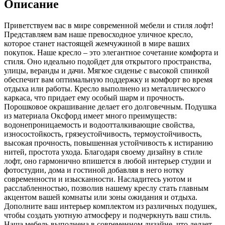
Описание
Приветствуем вас в мире современной мебели и стиля лофт!
Представляем вам наше превосходное уличное кресло,
которое станет настоящей жемчужиной в мире ваших
покупок. Наше кресло – это элегантное сочетание комфорта и
стиля. Оно идеально подойдет для открытого пространства,
улицы, веранды и дачи. Мягкое сиденье с высокой спинкой
обеспечит вам оптимальную поддержку и комфорт во время
отдыха или работы. Кресло выполнено из металлического
каркаса, что придает ему особый шарм и прочность.
Порошковое окрашивание делает его долговечным. Подушка
из материала Оксфорд имеет много преимуществ:
водонепроницаемость и водоотталкивающие свойства,
износостойкость, грязеустойчивость, термоустойчивость,
высокая прочность, повышенная устойчивость к истиранию
нитей, простота ухода. Благодаря своему дизайну в стиле
лофт, оно гармонично впишется в любой интерьер студии и
фотостудии, дома и гостиной добавляя в него нотку
современности и изысканности. Насладитесь уютом и
расслабленностью, позволив нашему креслу стать главным
акцентом вашей комнаты или зоны ожидания и отдыха.
Дополните ваш интерьер комплектом из различных подушек,
чтобы создать уютную атмосферу и подчеркнуть ваш стиль.
Наша мебель выполнена в современном дизайне, что делает