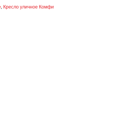
Ули
е
,
Кресло уличное Комфи
кре
Лоф
Ко
++
окс
бор