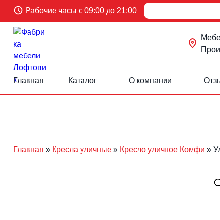
Рабочие часы с 09:00 до 21:00
Мебел
Произ
Главная
Каталог
О компании
Отз
Перейти
к
содержанию
Главная
»
Кресла уличные
»
Кресло уличное Комфи
»
У