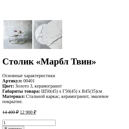
Столик «Марбл Твин»
Основные характеристики
Артикул:
00401
Цвет:
Золото 3, керамогранит
Габариты товара:
Ш50(45) х Г50(45) х В45(35)см
Материал:
Стальной каркас, керамогранит, эмалевое
покрытие.
Первоначальная
Текущая
14 400
₽
12 900
₽
цена
цена:
составляла
12
Количество
14
товара
900 ₽.
В корзину