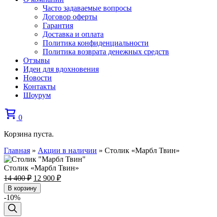
Часто задаваемые вопросы
Договор оферты
Гарантия
Доставка и оплата
Политика конфиденциальности
Политика возврата денежных средств
Отзывы
Идеи для вдохновения
Новости
Контакты
Шоурум
0
Корзина пуста.
Главная
»
Акции в наличии
»
Столик «Марбл Твин»
Столик «Марбл Твин»
Первоначальная
Текущая
14 400
₽
12 900
₽
цена
цена:
В корзину
составляла
12
-10%
14
900 ₽.
400 ₽.