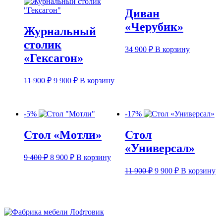
Диван
«Черубик»
Журнальный
столик
34 900
₽
В корзину
«Гексагон»
Первоначальная
Текущая
11 900
₽
9 900
₽
В корзину
цена
цена:
составляла
9
11
900 ₽.
-5%
-17%
900 ₽.
Стол «Мотли»
Стол
«Универсал»
Первоначальная
Текущая
9 400
₽
8 900
₽
В корзину
цена
цена:
Первоначальная
Текущая
11 900
₽
9 900
₽
В корзину
составляла
8
цена
цена:
9
900 ₽.
составляла
9
400 ₽.
11
900 ₽.
900 ₽.