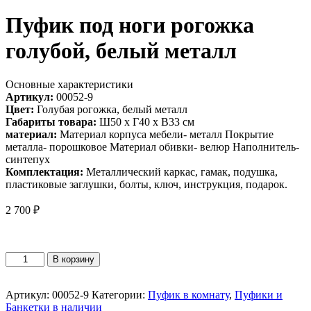
Пуфик под ноги рогожка
голубой, белый металл
Основные характеристики
Артикул:
00052-9
Цвет:
Голубая рогожка, белый металл
Габариты товара:
Ш50 х Г40 х В33 см
материал:
Материал корпуса мебели- металл Покрытие
металла- порошковое Материал обивки- велюр Наполнитель-
синтепух
Комплектация:
Металлический каркас, гамак, подушка,
пластиковые заглушки, болты, ключ, инструкция, подарок.
2 700
₽
Количество
В корзину
товара
Пуфик
под
Артикул:
00052-9
Категории:
Пуфик в комнату
,
Пуфики и
ноги
Банкетки в наличии