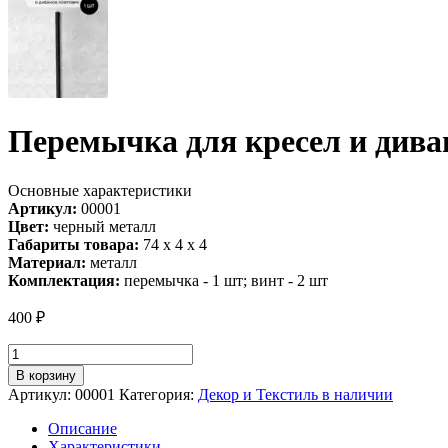
Перемычка для кресел и дива
Основные характеристики
Артикул:
00001
Цвет:
черный металл
Габариты товара:
74 х 4 х 4
Материал:
металл
Комплектация:
перемычка - 1 шт; винт - 2 шт
400
₽
Количество
товара
В корзину
Перемычка
Артикул:
00001
Категория:
Декор и Текстиль в наличии
для
кресел
Описание
и
Характеристики