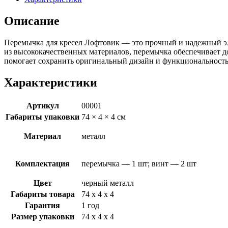
диванов
Лофтовик
Описание
1
шт
Перемычка для кресел Лофтовик — это прочный и надежный эл
черный
из высококачественных материалов, перемычка обеспечивает до
помогает сохранить оригинальный дизайн и функциональность 
Характеристики
Артикул
00001
Габариты упаковки
74 × 4 × 4 см
Материал
металл
Комплектация
перемычка — 1 шт; винт — 2 шт
Цвет
черный металл
Габариты товара
74 х 4 х 4
Гарантия
1 год
Размер упаковки
74 х 4 х 4