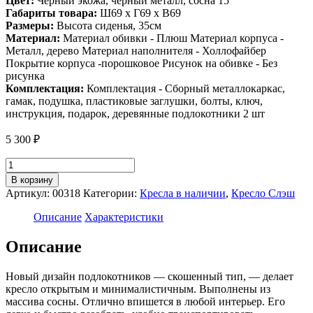
Цвет:
Черный экожа, черный металл, сосна 15
Габариты товара:
Ш69 х Г69 х В69
Размеры:
Высота сиденья, 35см
Материал:
Материал обивки - Плюш Материал корпуса -
Металл, дерево Материал наполнителя - Холлофайбер
Покрытие корпуса -порошковое Рисунок на обивке - Без
рисунка
Комплектация:
Комплектация - Сборный металлокаркас,
гамак, подушка, пластиковые заглушки, болты, ключ,
инструкция, подарок, деревянные подлокотники 2 шт
5 300
₽
Количество
товара
В корзину
Кресло
Артикул:
00318
Категории:
Кресла в наличии
,
Кресло Слэш
в
стиле
Описание
Характеристики
лофт
Лофтовик
Описание
Слэш
++
Новый дизайн подлокотников — скошенный тип, — делает
Черный
кресло открытым и минималистичным. Выполнены из
экокожа
массива сосны. Отлично впишется в любой интерьер. Его