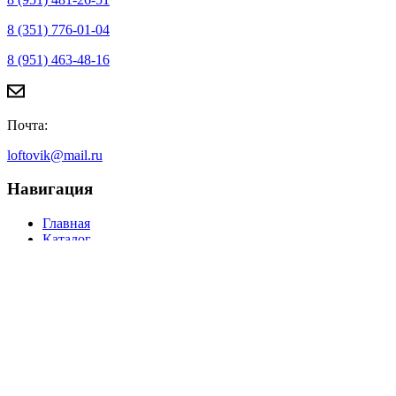
8 (351) 776-01-04
8 (951) 463-48-16
Почта:
loftovik@mail.ru
Навигация
Главная
Каталог
О компании
Отзывы
Новости
Контакты
Идеи для вдохновения
Часто задаваемые вопросы
Политика конфиденциальности