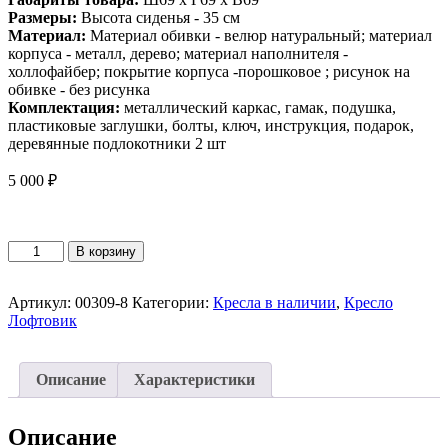
Размеры:
Высота сиденья - 35 см
Материал:
Материал обивки - велюр натуральный; материал
корпуса - металл, дерево; материал наполнителя -
холлофайбер; покрытие корпуса -порошковое ; рисунок на
обивке - без рисунка
Комплектация:
металлический каркас, гамак, подушка,
пластиковые заглушки, болты, ключ, инструкция, подарок,
деревянные подлокотники 2 шт
5 000
₽
Количество
В корзину
товара
Кресло
для
Артикул:
00309-8
Категории:
Кресла в наличии
,
Кресло
отдыха
Лофтовик
Лофтовик
++
Коричневый
Описание
Характеристики
Велюр
Описание