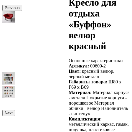
Кресло для
Previous
отдыха
«Буффон»
велюр
красный
Основные характеристики
Артикул:
00600-2
Цвет:
красный велюр,
черный металл
Габариты товара:
Ш80 х
Г69 х В69
Материал:
Материал корпуса
- металл Покрытие корпуса -
порошковое Материал
обивки - велюр Наполнитель
Next
- синтепух
Комплектация:
металлический каркас, гамак,
подушка, пластиковые