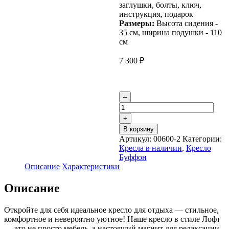
заглушки, болты, ключ,
инструкция, подарок
Размеры:
Высота сидения -
35 см, ширина подушки - 110
см
7 300
₽
Количество
–
товара
Кресло
+
для
В корзину
отдыха
Артикул:
00600-2
Категории:
"Буффон"
Кресла в наличии
,
Кресло
велюр
Буффон
красный
Описание
Характеристики
Описание
Откройте для себя идеальное кресло для отдыха — стильное,
комфортное и невероятно уютное! Наше кресло в стиле Лофт
— это не просто мебель, а настоящий магнит для релаксации