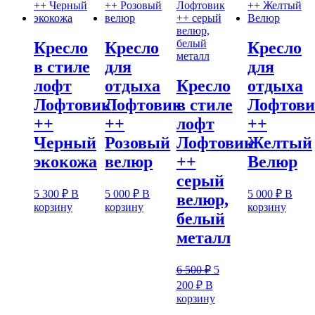
Кресло
Кресло
Кресло
в стиле
для
для
лофт
отдыха
Кресло
отдыха
Лофтовик
Лофтовик
в стиле
Лофтов
++
++
лофт
++
Черный
Розовый
Лофтовик
Желтый
экокожа
велюр
++
Велюр
серый
5 300
₽
В
5 000
₽
В
5 000
₽
В
велюр,
корзину
корзину
корзину
белый
металл
Первоначальная
6 500
₽
5
цена
Текущая
200
₽
В
составляла
цена:
корзину
6
5