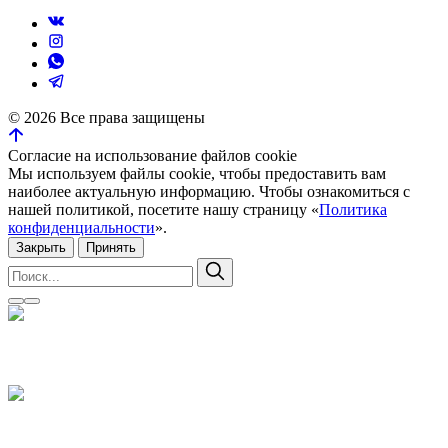
Телефон:
8 (951) 481-26-51
8 (351) 776-01-04
8 (951) 463-48-16
Почта:
loftovik@mail.ru
Навигация
Главная
Каталог
О компании
Отзывы
Новости
Контакты
Идеи для вдохновения
Часто задаваемые вопросы