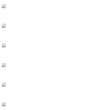
Политика конфиденциальности
©
2026
Все права защищены
Согласие на использование файлов cookie
Мы используем файлы cookie, чтобы предоставить вам
наиболее актуальную информацию. Чтобы ознакомиться с
нашей политикой, посетите нашу страницу «
Политика
конфиденциальности
».
Закрыть
Принять
Искать:
Поиск