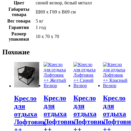
Цвет
синий велюр, белый металл
Габариты
Ш69 х Г69 х В69 см
товара
Вес товара
5 кг
Гарантия
1 год
Размер
10 х 70 х 70
упаковки
Похожие
Кресло
Кресло
Кресло
Кресло
для
для
для
для
отдыха
отдыха
отдыха
отдыха
Лофтовик
Лофтовик
Лофтов
Лофтовик
++
++
++
++