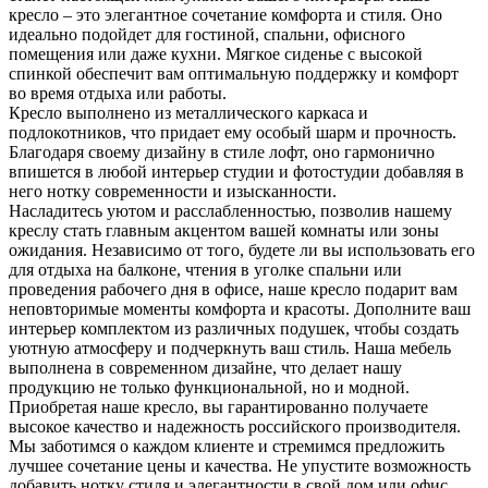
кресло – это элегантное сочетание комфорта и стиля. Оно
идеально подойдет для гостиной, спальни, офисного
помещения или даже кухни. Мягкое сиденье с высокой
спинкой обеспечит вам оптимальную поддержку и комфорт
во время отдыха или работы.
Кресло выполнено из металлического каркаса и
подлокотников, что придает ему особый шарм и прочность.
Благодаря своему дизайну в стиле лофт, оно гармонично
впишется в любой интерьер студии и фотостудии добавляя в
него нотку современности и изысканности.
Насладитесь уютом и расслабленностью, позволив нашему
креслу стать главным акцентом вашей комнаты или зоны
ожидания. Независимо от того, будете ли вы использовать его
для отдыха на балконе, чтения в уголке спальни или
проведения рабочего дня в офисе, наше кресло подарит вам
неповторимые моменты комфорта и красоты. Дополните ваш
интерьер комплектом из различных подушек, чтобы создать
уютную атмосферу и подчеркнуть ваш стиль. Наша мебель
выполнена в современном дизайне, что делает нашу
продукцию не только функциональной, но и модной.
Приобретая наше кресло, вы гарантированно получаете
высокое качество и надежность российского производителя.
Мы заботимся о каждом клиенте и стремимся предложить
лучшее сочетание цены и качества. Не упустите возможность
добавить нотку стиля и элегантности в свой дом или офис.