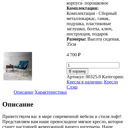
корпуса- порошковое
Комплектация:
Комплектация - Сборный
металлокаркас, гамак,
подушка, пластиковые
заглушки, болты, ключ,
инструкция, подарок
Размеры:
Высота сиденья,
35см
4 700
₽
Количество
товара
В корзину
Кресло
Артикул:
00325-9
Категории:
для
Кресла в наличии
,
Кресло
отдыха
Слэш
Лофтовик
Описание
Характеристики
Слэш
+
Описание
велюр
синий,
белый
Приветствуем вас в мире современной мебели и стиля лофт!
металл
Представляем вам наше превосходное мягкое кресло, которое
станет настоящей жемчужиной вашего интерьера. Наше