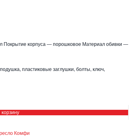
л Покрытие корпуса — порошковое Материал обивки —
подушка, пластиковые заглушки, болты, ключ,
 корзину
Кол
тов
Кре
ресло Комфи