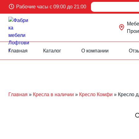
Рабочие часы с 09:00 до 21:00
Мебел
Произ
Главная
Каталог
О компании
Отз
Перейти
к
содержанию
Главная
»
Кресла в наличии
»
Кресло Комфи
»
Кресло д