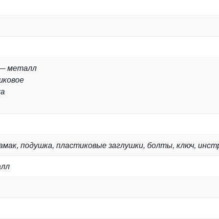
 — металл
шковое
жа
мак, подушка, пластиковые заглушки, болты, ключ, инстр
алл