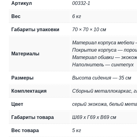
Артикул
00332-1
Вес
6 кг
Габариты упаковки
70 × 70 × 10 см
Материал корпуса мебели
Покрытие корпуса — поро
Материалы
Материал обивки — экоко
Наполнитель — синтепух
Размеры
Высота сидения — 35 см
Комплектация
Сборный металлокаркас, га
Цвет
серый экокожа, белый мет
Габариты товара
Ш69 х Г69 х В69 см
Вес товара
5 кг