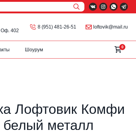
Поиск
8 (951) 481-26-51
loftovik@mail.ru
 Оф. 402
0
акты
Шоурум
ха Лофтовик Комфи
, белый металл