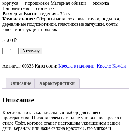
корпуса — порошковое Материал обивки — экокожа
Наполнитель — синтепух
Размеры:
Высота сидения - 35 см
Комплектация:
Сборный металлокаркас, гамак, подушка,
деревянные подлокотники, пластиковые заглушки, болты,
ключ, инструкция, подарок.
5 500
₽
Количество
В корзину
товара
Кресло
для
Артикул:
00333
Категории:
Кресла в наличии
,
Кресло Комфи
отдыха
Лофтовик
Комфи
Описание
Характеристики
++
оранжевый
экокожа,
Описание
белый
металл
Кресло для отдыха: идеальный выбор для вашего
пространства! Представляем вам наше уникальное кресло в
стиле Лофт, которое станет настоящим украшением вашей
дачи, веранды или даже салона красоты! Это мягкое и