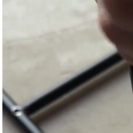
Кресло для
отдыха
Флафф юнит
велюр синий
Основные характеристики
Артикул:
00327
Цвет:
синий велюр, черный
металл
Габариты товара:
Ш69 х
Г69 х В69 см
Материал:
Материал корпуса
мебели - металл Покрытие
корпуса - порошковое
Материал обивки - велюр
Наполнитель - холлофайбер
Размеры:
Высота сиденья,
35см
Комплектация:
Сборный
металлокаркас, гамак,
подушка, пластиковые