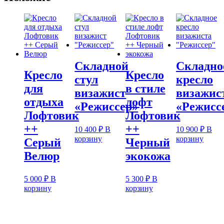
Складной
Складно
Кресло
Кресло
стул
кресло
для
в стиле
визажист
визажис
отдыха
лофт
«Режиссер»
«Режисс
Лофтовик
Лофтовик
++
++
10 400
₽
В
10 900
₽
В
корзину
корзину
Серый
Черный
Велюр
экокожа
5 000
₽
В
5 300
₽
В
корзину
корзину