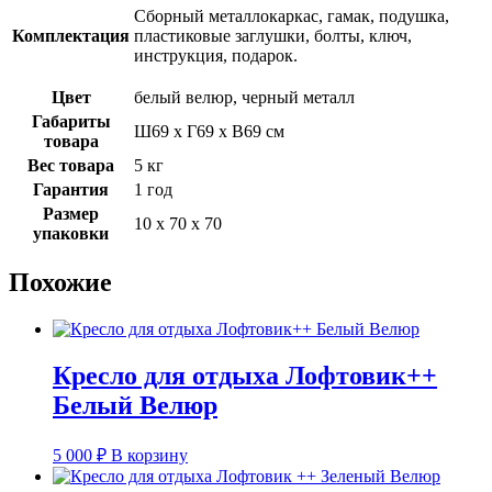
Сборный металлокаркас, гамак, подушка,
Комплектация
пластиковые заглушки, болты, ключ,
инструкция, подарок.
Цвет
белый велюр, черный металл
Габариты
Ш69 х Г69 х В69 см
товара
Вес товара
5 кг
Гарантия
1 год
Размер
10 х 70 х 70
упаковки
Похожие
Кресло для отдыха Лофтовик++
Белый Велюр
5 000
₽
В корзину