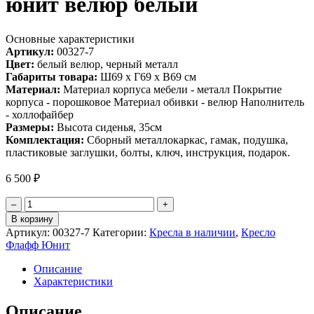
юнит велюр белый
Основные характеристики
Артикул:
00327-7
Цвет:
белый велюр, черный металл
Габариты товара:
Ш69 х Г69 х В69 см
Материал:
Материал корпуса мебели - металл Покрытие
корпуса - порошковое Материал обивки - велюр Наполнитель
- холлофайбер
Размеры:
Высота сиденья, 35см
Комплектация:
Сборный металлокаркас, гамак, подушка,
пластиковые заглушки, болты, ключ, инструкция, подарок.
6 500
₽
Количество
–
+
товара
В корзину
Кресло
Артикул:
00327-7
Категории:
Кресла в наличии
,
Кресло
для
Флафф Юнит
отдыха
Флафф
Описание
юнит
Характеристики
велюр
белый
Описание