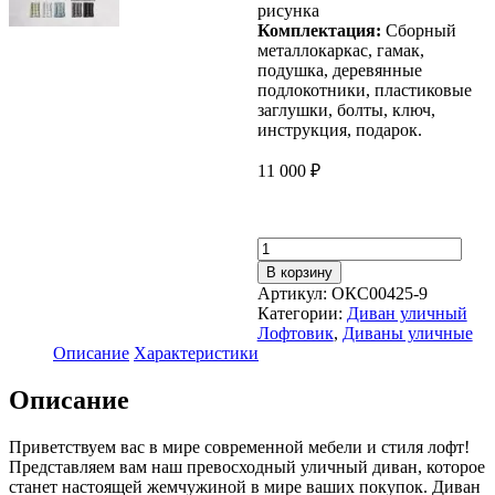
рисунка
Комплектация:
Сборный
металлокаркас, гамак,
подушка, деревянные
подлокотники, пластиковые
заглушки, болты, ключ,
инструкция, подарок.
11 000
₽
Количество
товара
В корзину
Диван
Артикул:
ОКС00425-9
Уличный
Категории:
Диван уличный
Лофтовик
Лофтовик
,
Диваны уличные
++
Описание
Характеристики
оксфорд
розовый
Описание
Приветствуем вас в мире современной мебели и стиля лофт!
Представляем вам наш превосходный уличный диван, которое
станет настоящей жемчужиной в мире ваших покупок. Диван