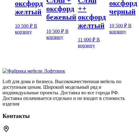
Слэш +
Слэш
оксфорд
оксфорд
оксфорд
++
черный
желтый
бежевый
оксфорд
желтый
10 500
₽
В
10 500
₽
В
10 500
₽
В
корзину
корзину
корзину
11 000
₽
В
корзину
Loft для дома и бизнеса. Высококачественная мебель по
доступным ценам. Широкий модельный ряд и
индивидуальные проекты. Доставка во все города РФ.
Доставка оплачивается отдельно и не входит в стоимость
изделия
Контакты