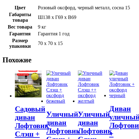
Цвет
Розовый оксфорд, черный металл, сосна 15
Габариты
Ш138 х Г69 х В69
товара
Вес товара
9 кг
Гарантия
Гарантия 1 год
Размер
70 х 70 х 15
упаковки
Похожие
Диван
Садовый
Уличный
Уличный
уличны
диван
диван
диван
Лофтов
Лофтовик
Лофтовик
Лофтовик
+
Слэш +