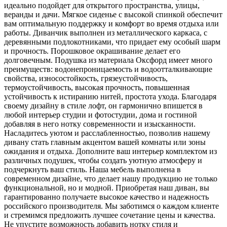
идеально подойдет для открытого пространства, улицы,
веранды и дачи. Мягкое сиденье с высокой спинкой обеспечит
вам оптимальную поддержку и комфорт во время отдыха или
работы. Диванчик выполнен из металлического каркаса, с
деревянными подлокотниками, что придает ему особый шарм
и прочность. Порошковое окрашивание делает его
долговечным. Подушка из материала Оксфорд имеет много
преимуществ: водонепроницаемость и водоотталкивающие
свойства, износостойкость, грязеустойчивость,
термоустойчивость, высокая прочность, повышенная
устойчивость к истиранию нитей, простота ухода. Благодаря
своему дизайну в стиле лофт, он гармонично впишется в
любой интерьер студии и фотостудии, дома и гостиной
добавляя в него нотку современности и изысканности.
Насладитесь уютом и расслабленностью, позволив нашему
дивану стать главным акцентом вашей комнаты или зоны
ожидания и отдыха. Дополните ваш интерьер комплектом из
различных подушек, чтобы создать уютную атмосферу и
подчеркнуть ваш стиль. Наша мебель выполнена в
современном дизайне, что делает нашу продукцию не только
функциональной, но и модной. Приобретая наш диван, вы
гарантированно получаете высокое качество и надежность
российского производителя. Мы заботимся о каждом клиенте
и стремимся предложить лучшее сочетание цены и качества.
Не упустите возможность добавить нотку стиля и