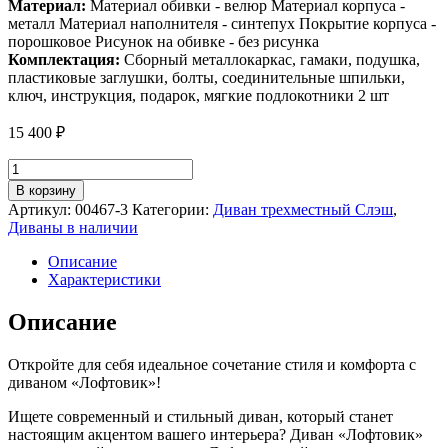
Материал:
Материал обивки - велюр Материал корпуса -
металл Материал наполнителя - синтепух Покрытие корпуса -
порошковое Рисунок на обивке - без рисунка
Комплектация:
Сборный металлокаркас, гамаки, подушка,
пластиковые заглушки, болты, соединительные шпильки,
ключ, инструкция, подарок, мягкие подлокотники 2 шт
15 400
₽
Количество
товара
В корзину
Диван
Артикул:
00467-3
Категории:
Диван трехместный Слэш
,
трехместный
Диваны в наличии
Лофтовик
Слэш++
Описание
с
Характеристики
мягкими
подлокотниками,
Описание
велюр
зеленый,
Откройте для себя идеальное сочетание стиля и комфорта с
белый
диваном «Лофтовик»!
металл
Ищете современный и стильный диван, который станет
настоящим акцентом вашего интерьера? Диван «Лофтовик»