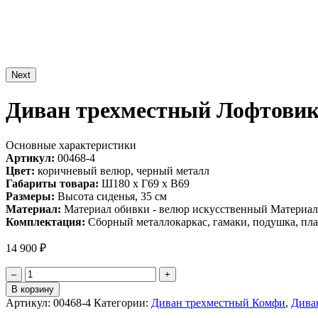
Next
Диван трехместный Лофтовик
Основные характеристики
Артикул:
00468-4
Цвет:
коричневый велюр, черный металл
Габариты товара:
Ш180 х Г69 х В69
Размеры:
Высота сиденья, 35 см
Материал:
Материал обивки - велюр искусственный Материал 
Комплектация:
Сборный металлокаркас, гамаки, подушка, пла
14 900
₽
Количество
–
+
товара
В корзину
Диван
Артикул:
00468-4
Категории:
Диван трехместный Комфи
,
Дива
трехместный