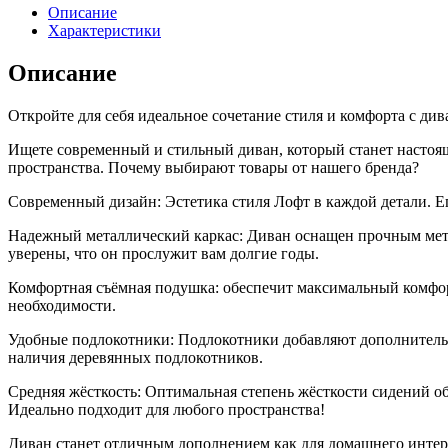
Лофтовик
Описание
Комфи++
Характеристики
с
мягкими
Описание
подлокотниками,
велюр
Откройте для себя идеальное сочетание стиля и комфорта с ди
коричневый
Ищете современный и стильный диван, который станет настоя
пространства. Почему выбирают товары от нашего бренда?
Современный дизайн: Эстетика стиля Лофт в каждой детали. 
Надежный металлический каркас: Диван оснащен прочным метал
уверены, что он прослужит вам долгие годы.
Комфортная съёмная подушка: обеспечит максимальный комфорт
необходимости.
Удобные подлокотники: Подлокотники добавляют дополнительн
наличия деревянных подлокотников.
Средняя жёсткость: Оптимальная степень жёсткости сидений о
Идеально подходит для любого пространства!
Диван станет отличным дополнением как для домашнего интерь