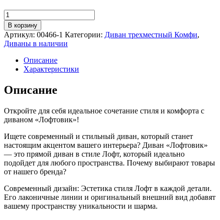
Количество
товара
В корзину
Диван
Артикул:
00466-1
Категории:
Диван трехместный Комфи
,
трехместный
Диваны в наличии
Лофтовик
Комфи++
Описание
с
Характеристики
мягкими
подлокотниками,
Описание
экокожа
белый,
Откройте для себя идеальное сочетание стиля и комфорта с
белый
диваном «Лофтовик»!
металл
Ищете современный и стильный диван, который станет
настоящим акцентом вашего интерьера? Диван «Лофтовик»
— это прямой диван в стиле Лофт, который идеально
подойдет для любого пространства. Почему выбирают товары
от нашего бренда?
Современный дизайн: Эстетика стиля Лофт в каждой детали.
Его лаконичные линии и оригинальный внешний вид добавят
вашему пространству уникальности и шарма.