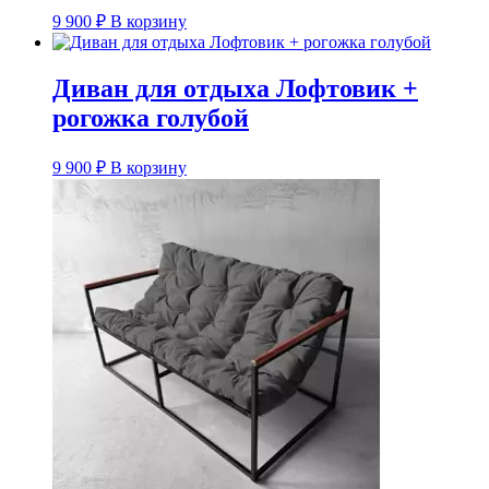
9 900
₽
В корзину
Диван для отдыха Лофтовик +
рогожка голубой
9 900
₽
В корзину