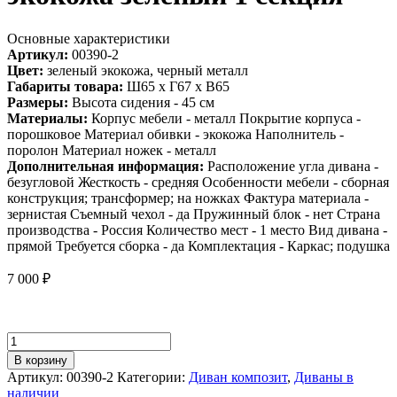
Основные характеристики
Артикул:
00390-2
Цвет:
зеленый экокожа, черный металл
Габариты товара:
Ш65 х Г67 х В65
Размеры:
Высота сидения - 45 см
Материалы:
Корпус мебели - металл Покрытие корпуса -
порошковое Материал обивки - экокожа Наполнитель -
поролон Материал ножек - металл
Дополнительная информация:
Расположение угла дивана -
безугловой Жесткость - средняя Особенности мебели - сборная
конструкция; трансформер; на ножках Фактура материала -
зернистая Съемный чехол - да Пружинный блок - нет Страна
производства - Россия Количество мест - 1 место Вид дивана -
прямой Требуется сборка - да Комплектация - Каркас; подушка
7 000
₽
Количество
товара
В корзину
Диван
Артикул:
00390-2
Категории:
Диван композит
,
Диваны в
составной
наличии