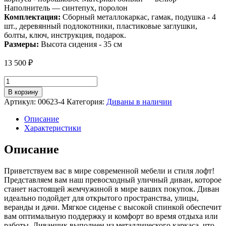
Наполнитель — синтепух, поролон
Комплектация:
Сборный металлокаркас, гамак, подушка - 4
шт., деревянный подлокотники, пластиковые заглушки,
болты, ключ, инструкция, подарок.
Размеры:
Высота сидения - 35 см
13 500
₽
Количество
товара
В корзину
Диван
Артикул:
00623-4
Категория:
Диваны в наличии
для
отдыха
Описание
"Регуляр"
Характеристики
велюр
коричневый
Описание
Приветствуем вас в мире современной мебели и стиля лофт!
Представляем вам наш превосходный уличный диван, которое
станет настоящей жемчужиной в мире ваших покупок. Диван
идеально подойдет для открытого пространства, улицы,
веранды и дачи. Мягкое сиденье с высокой спинкой обеспечит
вам оптимальную поддержку и комфорт во время отдыха или
работы. Диванчик выполнен из металлического каркаса, что