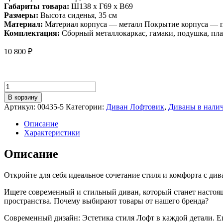
Габариты товара:
Ш138 х Г69 х В69
Размеры:
Высота сиденья, 35 см
Материал:
Материал корпуса — металл Покрытие корпуса — п
Комплектация:
Сборный металлокаркас, гамаки, подушка, пла
10 800
₽
Количество
товара
В корзину
Диван
Артикул:
00435-5
Категории:
Диван Лофтовик
,
Диваны в нали
для
отдыха
Описание
Лофтовик
Характеристики
++с
мягкими
Описание
подлокотниками,
велюр
Откройте для себя идеальное сочетание стиля и комфорта с ди
красный,
белый
Ищете современный и стильный диван, который станет настоя
металл
пространства. Почему выбирают товары от нашего бренда?
Современный дизайн: Эстетика стиля Лофт в каждой детали. 