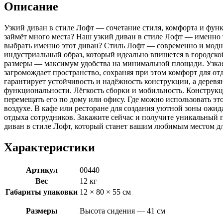
Слэш
Описание
++
экокожа
Узкий диван в стиле Лофт — сочетание стиля, комфорта и фун
серый
займёт много места? Наш узкий диван в стиле Лофт — именно т
выбрать именно этот диван? Стиль Лофт — современно и модн
индустриальный образ, который идеально впишется в городско
размеры — максимум удобства на минимальной площади. Узкая 
загромождает пространство, сохраняя при этом комфорт для о
гарантирует устойчивость и надёжность конструкции, а деревя
функциональности. Лёгкость сборки и мобильность. Конструкц
перемещать его по дому или офису. Где можно использовать эт
воздухе. В кафе или ресторане для создания уютной зоны ожид
отдыха сотрудников. Закажите сейчас и получите уникальный 
диван в стиле Лофт, который станет вашим любимым местом д
Характеристики
Артикул
00440
Вес
12 кг
Габариты упаковки
12 × 80 × 55 см
Размеры
Высота сидения — 41 см