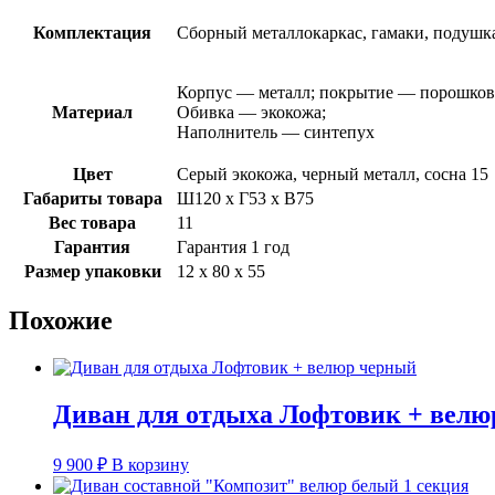
Комплектация
Сборный металлокаркас, гамаки, подушка
Корпус — металл; покрытие — порошков
Материал
Обивка — экокожа;
Наполнитель — синтепух
Цвет
Серый экокожа, черный металл, сосна 15
Габариты товара
Ш120 х Г53 х В75
Вес товара
11
Гарантия
Гарантия 1 год
Размер упаковки
12 х 80 х 55
Похожие
Диван для отдыха Лофтовик + велю
9 900
₽
В корзину