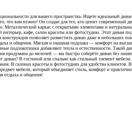
кциональности для вашего пространства. Ищете идеальный диван
о, что вам нужно! Он создан для тех, кто ценит современный ди
о. Металлический каркас с открытыми элементами и натуральн
й интерьер, кафе, салон красоты или фотостудию. Этот диван п
конструкция позволяет разместить диван даже в небольших пом
тдыха и общения. Мягкая и пышная подушка — комфорт на высше
нные подлокотники добавляют тепла и естественности. Такой ди
ия продумана до мелочей — вы быстро соберёте диван без лишни
от диван? В гостиной или спальне как стильный элемент мебели
ания. В салонах красоты и фотостудиях для удобства клиентов. 
предмет мебели, который объединяет стиль, комфорт и практич
ля отдыха и общения!