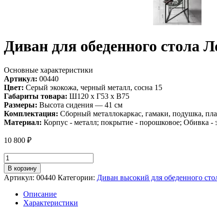
Диван для обеденного стола 
Основные характеристики
Артикул:
00440
Цвет:
Серый экокожа, черный металл, сосна 15
Габариты товара:
Ш120 х Г53 х В75
Размеры:
Высота сидения — 41 см
Комплектация:
Сборный металлокаркас, гамаки, подушка, пла
Материал:
Корпус - металл; покрытие - порошковое; Обивка - 
10 800
₽
Количество
товара
В корзину
Диван
Артикул:
00440
Категории:
Диван высокий для обеденного сто
для
обеденного
Описание
стола
Характеристики
Лофтовик