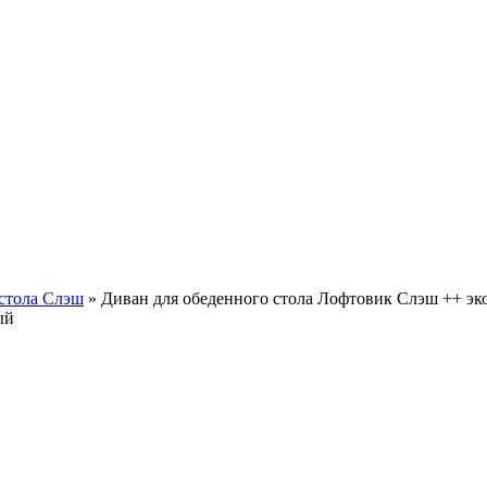
стола Слэш
»
Диван для обеденного стола Лофтовик Слэш ++ эк