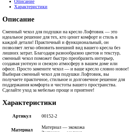
Описание
подушки
Характеристики
Лофтовик
кресло
Описание
экокожа
зеленый
Сменный чехол для подушки на кресло Лофтовик — это
идеальное решение для тех, кто ценит комфорт и стиль в
каждой детали! Практичный и функциональный, он
позволяет легко обновить внешний вид вашего кресла без
лишних затрат. Благодаря разнообразию цветов и текстур,
сменный чехол поможет быстро преобразить интерьер,
создавая уютную и свежую атмосферу в вашем доме или
офисе. Просто замените чехол — и ваше кресло словно новое!
Выбирая сменный чехол для подушки Лофтовик, вы
получаете практичное, стильное и долговечное решение для
поддержания комфорта и чистоты вашего пространства.
Сделайте уход за мебелью проще и приятнее!
Характеристики
Артикул
00152-2
Материал — экокожа
Материал