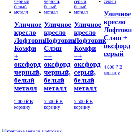
Уличное
кресло
Уличное
Уличное
Уличное
Лофтов
кресло
кресло
кресло
Слэш +
Лофтовик
Лофтовик
Лофтовик
оксфорд
Комфи
Слэш
Комфи
серый
+
++
++
оксфорд
оксфорд
оксфорд
4 800
₽
В
черный,
черный,
серый,
корзину
белый
белый
белый
металл
металл
металл
5 000
₽
В
5 500
₽
В
5 500
₽
В
корзину
корзину
корзину