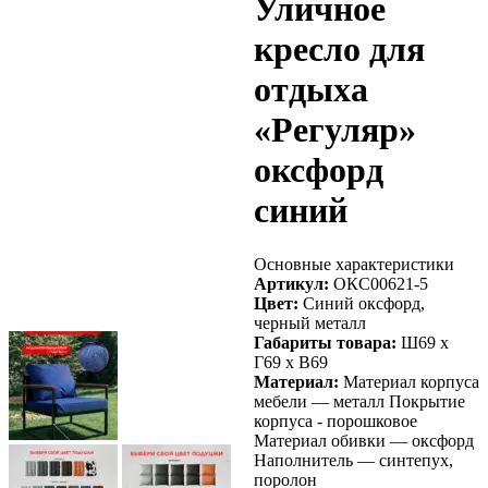
Уличное
кресло для
отдыха
«Регуляр»
оксфорд
синий
Основные характеристики
Артикул:
ОКС00621-5
Цвет:
Синий оксфорд,
черный металл
Габариты товара:
Ш69 х
Г69 х В69
Материал:
Материал корпуса
мебели — металл Покрытие
корпуса - порошковое
Материал обивки — оксфорд
Наполнитель — синтепух,
поролон