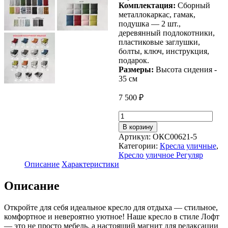
Комплектация:
Сборный
металлокаркас, гамак,
подушка — 2 шт.,
деревянный подлокотники,
пластиковые заглушки,
болты, ключ, инструкция,
подарок.
Размеры:
Высота сидения -
35 см
7 500
₽
Количество
товара
В корзину
Уличное
Артикул:
ОКС00621-5
кресло
Категории:
Кресла уличные
,
для
Кресло уличное Регуляр
отдыха
Описание
Характеристики
"Регуляр"
оксфорд
Описание
синий
Откройте для себя идеальное кресло для отдыха — стильное,
комфортное и невероятно уютное! Наше кресло в стиле Лофт
— это не просто мебель, а настоящий магнит для релаксации