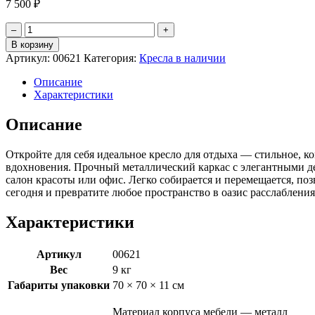
7 500
₽
Количество
–
+
товара
В корзину
Кресло
Артикул:
00621
Категория:
Кресла в наличии
для
отдыха
Описание
"Регуляр"
Характеристики
экокожа
серый
Описание
Откройте для себя идеальное кресло для отдыха — стильное, к
вдохновения. Прочный металлический каркас с элегантными де
салон красоты или офис. Легко собирается и перемещается, по
сегодня и превратите любое пространство в оазис расслабления
Характеристики
Артикул
00621
Вес
9 кг
Габариты упаковки
70 × 70 × 11 см
Материал корпуса мебели — металл