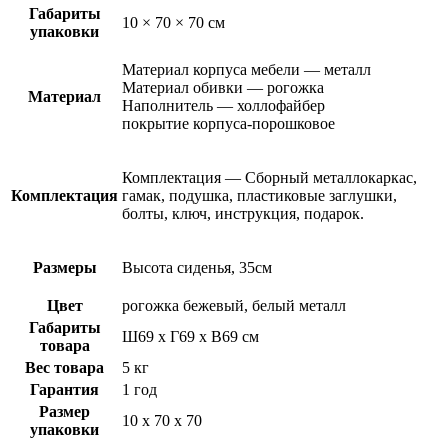
Габариты
10 × 70 × 70 см
упаковки
Материал корпуса мебели — металл
Материал обивки — рогожка
Материал
Наполнитель — холлофайбер
покрытие корпуса-порошковое
Комплектация — Сборный металлокаркас,
Комплектация
гамак, подушка, пластиковые заглушки,
болты, ключ, инструкция, подарок.
Размеры
Высота сиденья, 35см
Цвет
рогожка бежевый, белый металл
Габариты
Ш69 х Г69 х В69 см
товара
Вес товара
5 кг
Гарантия
1 год
Размер
10 х 70 х 70
упаковки