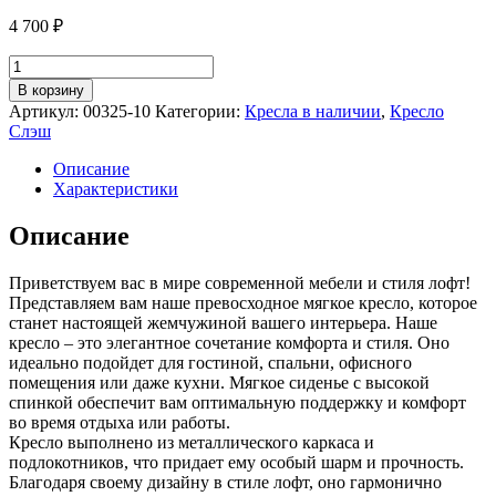
4 700
₽
Количество
товара
В корзину
Кресло
Артикул:
00325-10
Категории:
Кресла в наличии
,
Кресло
для
Слэш
отдыха
Лофтовик
Описание
Слэш
Характеристики
+
рогожка
Описание
бежевый,
белый
Приветствуем вас в мире современной мебели и стиля лофт!
металл
Представляем вам наше превосходное мягкое кресло, которое
станет настоящей жемчужиной вашего интерьера. Наше
кресло – это элегантное сочетание комфорта и стиля. Оно
идеально подойдет для гостиной, спальни, офисного
помещения или даже кухни. Мягкое сиденье с высокой
спинкой обеспечит вам оптимальную поддержку и комфорт
во время отдыха или работы.
Кресло выполнено из металлического каркаса и
подлокотников, что придает ему особый шарм и прочность.
Благодаря своему дизайну в стиле лофт, оно гармонично