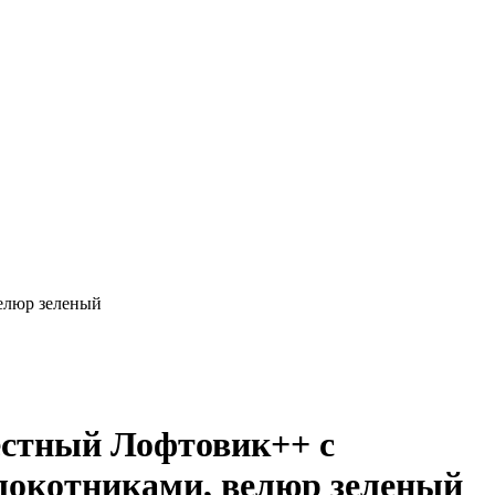
елюр зеленый
естный Лофтовик++ с
локотниками, велюр зеленый