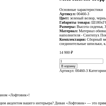
Основные характеристики
Артикул:
00460-3
Цвет:
зеленый велюр, черны
Габариты товара:
Ш180хГ6
Размеры:
Высота сиденья, 3
Материал:
Материал обивки
наполнителя - Синтепух Пок
Комплектация:
Сборный мет
соединительные шпильки, кл
14 900
₽
Количество
товара
В корзину
Диван
Артикул:
00460-3
Категории
трехместный
Лофтовик++
с
мягкими
подлокотниками,
велюр
ваном «Лофтовик»!
зеленый
щим акцентом вашего интерьера? Диван «Лофтовик» — это прямо