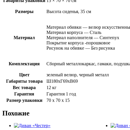
Габариты упаковки
15 × 70 × 70 см
Размеры
Высота сиденья, 35 см
Материал обивки — велюр искусственн
Материал корпуса — Сталь
Материал
Материал наполнителя — Синтепух
Покрытие корпуса -порошковое
Рисунок на обивке — Без рисунка
Комплектация
Сборный металлокаркас, гамаки, подушка
Цвет
зеленый велюр, черный металл
Габариты товара
Ш180хГ69хВ69
Вес товара
12 кг
Гарантия
Гарантия 1 год
Размер упаковки
70 х 70 х 15
Похожие