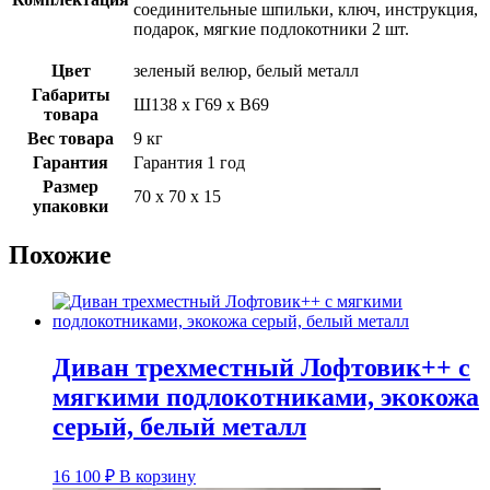
соединительные шпильки, ключ, инструкция,
подарок, мягкие подлокотники 2 шт.
Цвет
зеленый велюр, белый металл
Габариты
Ш138 х Г69 х В69
товара
Вес товара
9 кг
Гарантия
Гарантия 1 год
Размер
70 х 70 х 15
упаковки
Похожие
Диван трехместный Лофтовик++ с
мягкими подлокотниками, экокожа
серый, белый металл
16 100
₽
В корзину