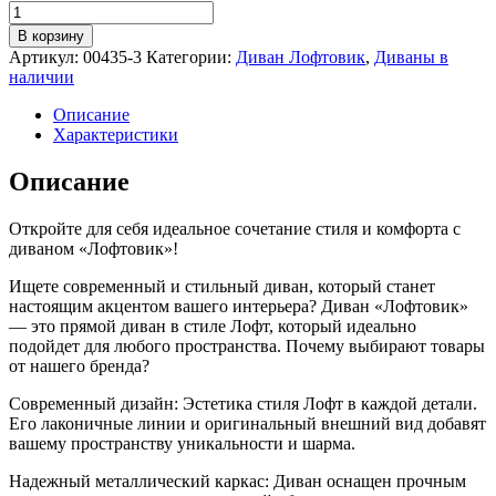
Количество
товара
В корзину
Диван
Артикул:
00435-3
Категории:
Диван Лофтовик
,
Диваны в
для
наличии
отдыха
Лофтовик
Описание
++с
Характеристики
мягкими
подлокотниками,
Описание
велюр
зеленый,
Откройте для себя идеальное сочетание стиля и комфорта с
белый
диваном «Лофтовик»!
металл
Ищете современный и стильный диван, который станет
настоящим акцентом вашего интерьера? Диван «Лофтовик»
— это прямой диван в стиле Лофт, который идеально
подойдет для любого пространства. Почему выбирают товары
от нашего бренда?
Современный дизайн: Эстетика стиля Лофт в каждой детали.
Его лаконичные линии и оригинальный внешний вид добавят
вашему пространству уникальности и шарма.
Надежный металлический каркас: Диван оснащен прочным