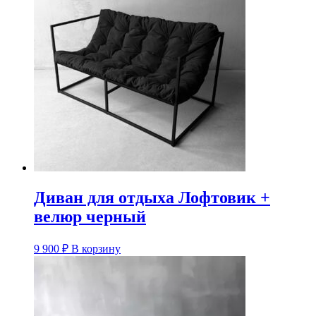
Диван для отдыха Лофтовик +
велюр черный
9 900
₽
В корзину