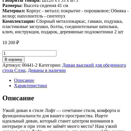
Габариты товара:
Ш120 х Г53 х В75
Размеры:
Высота сидения 41 см
Материал:
Корпус - металл; покрытие - порошковое; Обивка -
велюр; наполнитель - синтепух
Комплектация:
Сборный металлокаркас, гамаки, подушка,
пластиковые заглушки, болты, соединительные шпильки,
ключ, инструкция, подарок, деревянные подлокотники 2 шт
10 200
₽
Количество
товара
В корзину
Диван
Артикул:
00441-2
Категории:
Диван высокий для обеденного
для
стола Слэш
,
Диваны в наличии
обеденного
стола
Описание
Лофтовик
Характеристики
Слэш
++
Описание
велюр
желтый
Узкий диван в стиле Лофт — сочетание стиля, комфорта и
функциональности для вашего пространства. Ищете
идеальный диван, который станет центром внимания в
интерьере и при этом не займёт много места? Наш узкий