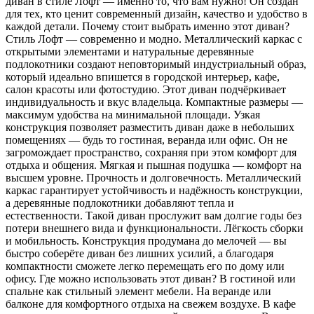
диван в стиле Лофт — именно то, что вам нужно! Он создан
для тех, кто ценит современный дизайн, качество и удобство в
каждой детали. Почему стоит выбрать именно этот диван?
Стиль Лофт — современно и модно. Металлический каркас с
открытыми элементами и натуральные деревянные
подлокотники создают неповторимый индустриальный образ,
который идеально впишется в городской интерьер, кафе,
салон красоты или фотостудию. Этот диван подчёркивает
индивидуальность и вкус владельца. Компактные размеры —
максимум удобства на минимальной площади. Узкая
конструкция позволяет разместить диван даже в небольших
помещениях — будь то гостиная, веранда или офис. Он не
загромождает пространство, сохраняя при этом комфорт для
отдыха и общения. Мягкая и пышная подушка — комфорт на
высшем уровне. Прочность и долговечность. Металлический
каркас гарантирует устойчивость и надёжность конструкции,
а деревянные подлокотники добавляют тепла и
естественности. Такой диван прослужит вам долгие годы без
потери внешнего вида и функциональности. Лёгкость сборки
и мобильность. Конструкция продумана до мелочей — вы
быстро соберёте диван без лишних усилий, а благодаря
компактности сможете легко перемещать его по дому или
офису. Где можно использовать этот диван? В гостиной или
спальне как стильный элемент мебели. На веранде или
балконе для комфортного отдыха на свежем воздухе. В кафе