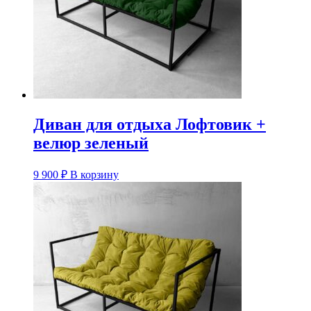
Диван для отдыха Лофтовик +
велюр зеленый
9 900
₽
В корзину