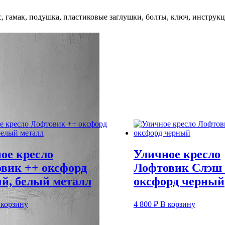
гамак, подушка, пластиковые заглушки, болты, ключ, инструкц
а 15
ое кресло
Уличное кресло
вик ++ оксфорд
Лофтовик Слэш
й, белый металл
оксфорд черный
 корзину
4 800
₽
В корзину