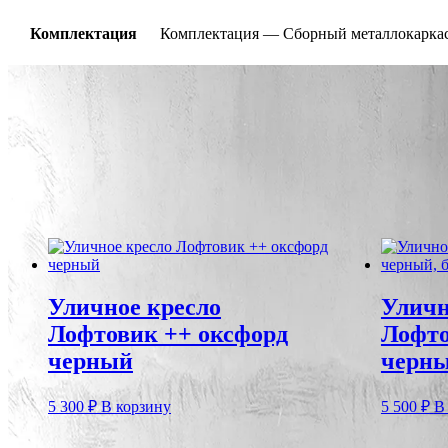
Комплектация
Комплектация — Сборный металлокаркас, 
Цвет
коричневый оксфорд, белый металл, сосн
Габариты товара
Ш69 х Г69 х В69
Вес товара
5 кг
Гарантия
Гарантия 1 год
Размер упаковки
10 х 70 х 70
Похожие
Уличное кресло
Уличн
Лофтовик ++ оксфорд
Лофто
черный
черны
5 300
₽
В корзину
5 500
₽
В