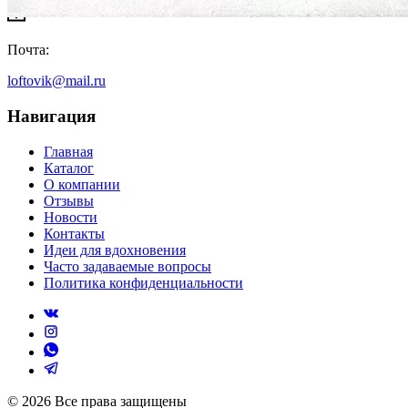
Контакты
Адрес:
Мебельный шоурум - Комсомольский проспект 10, ст. 11 - 2 эт.
Производство - Удмуртская республика г. Ижевск Ул. Телегина,
Телефон:
8 (951) 481-26-51
8 (351) 776-01-04