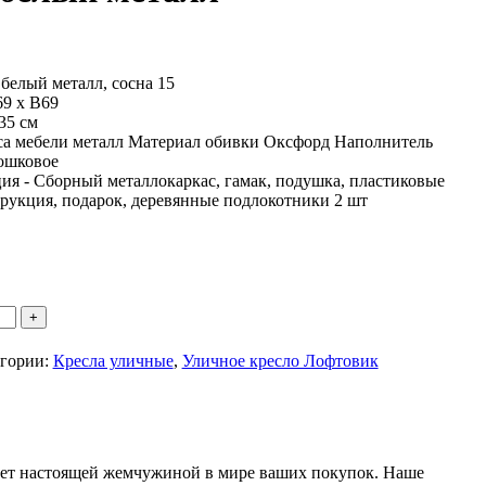
белый металл, сосна 15
9 х В69
35 см
а мебели металл Материал обивки Оксфорд Наполнитель
ошковое
я - Сборный металлокаркас, гамак, подушка, пластиковые
трукция, подарок, деревянные подлокотники 2 шт
+
гории:
Кресла уличные
,
Уличное кресло Лофтовик
анет настоящей жемчужиной в мире ваших покупок. Наше