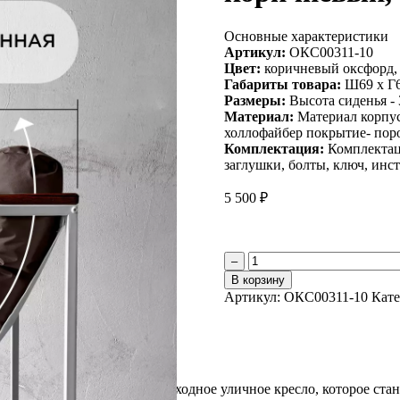
Основные характеристики
Артикул:
ОКС00311-10
Цвет:
коричневый оксфорд, 
Габариты товара:
Ш69 х Г6
Размеры:
Высота сиденья - 
Материал:
Материал корпус
холлофайбер покрытие- пор
Комплектация:
Комплектаци
заглушки, болты, ключ, инс
5 500
₽
Количество
–
товара
В корзину
Уличное
Артикул:
ОКС00311-10
Кате
кресло
Лофтовик
++
оксфорд
коричневый,
белый
редставляем вам наше превосходное уличное кресло, которое ст