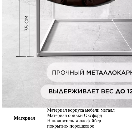
кресло – это элегантное сочетание комфорта и стиля. Оно идеа
оптимальную поддержку и комфорт во время отдыха или работы
Порошковое окрашивание делает его долговечным. Подушка из
грязеустойчивость, термоустойчивость, высокая прочность, по
в любой интерьер студии и фотостудии, дома и гостиной добав
главным акцентом вашей комнаты или зоны ожидания и отдыха
Наша мебель выполнена в современном дизайне, что делает на
качество и надежность российского производителя. Мы заботим
стиля и элегантности в свой дом или офис. Закажите наше кре
Характеристики
Артикул
ОКС00311-10
Вес
6 кг
Габариты упаковки
10 × 70 × 70 см
Размеры
Высота сиденья — 35 см
Материал корпуса мебели металл
Материал обивки Оксфорд
Материал
Наполнитель холлофайбер
покрытие- порошковое