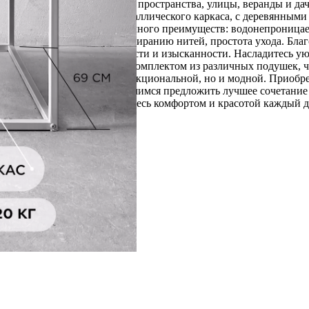
металл
льно подойдет для открытого пространства, улицы, веранды и да
. Кресло выполнено из металлического каркаса, с деревянными
 материала Оксфорд имеет много преимуществ: водонепроницаем
вышенная устойчивость к истиранию нитей, простота ухода. Благ
ляя в него нотку современности и изысканности. Насладитесь у
. Дополните ваш интерьер комплектом из различных подушек, ч
шу продукцию не только функциональной, но и модной. Приобре
ся о каждом клиенте и стремимся предложить лучшее сочетание 
сло уже сегодня и наслаждайтесь комфортом и красотой каждый д