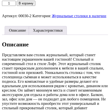
Количество
В корзину
товара
Столик
журнальный
Артикул:
00030-2
Категория:
Журнальные столики в наличии
Табулят
керамогранит
белый
Описание
Характеристики
Описание
Представляем вам столик журнальный, который станет
настоящим украшением вашей гостиной! Стильный и
современный стол в стиле Лофт. Этот журнальный столик
станет прекрасным дополнением к мебели в вашей спальни,
гостиной или прихожей. Уникальность столика с том, что
столешница съёмная и может использоваться в качестве
подноса. Его компактные и удобные размеры делают его
идеальным для использования рядом с кроватью, диваном или
креслом. Он займет минимум места и станет незаменимым
аксессуаром для отдыха и работы дома или в офисе. Балкон,
зал, офис или дом — он подходит для любого помещения. Не
упустите возможность приобрести этот универсальный и
стильный прикроватный столик, который добавит