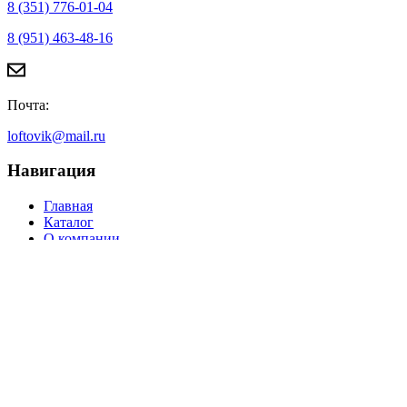
8 (351) 776-01-04
8 (951) 463-48-16
Почта:
loftovik@mail.ru
Навигация
Главная
Каталог
О компании
Отзывы
Новости
Контакты
Идеи для вдохновения
Часто задаваемые вопросы
Политика конфиденциальности