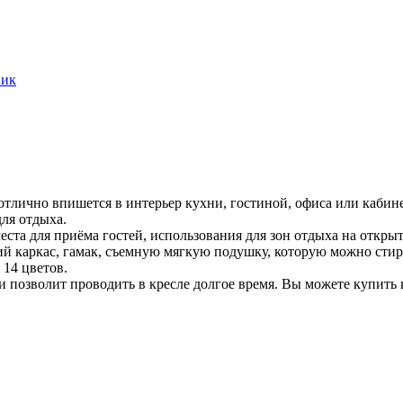
вик
лично впишется в интерьер кухни, гостиной, офиса или кабине
ля отдыха.
та для приёма гостей, использования для зон отдыха на открыто
й каркас, гамак, съемную мягкую подушку, которую можно стира
 14 цветов.
 позволит проводить в кресле долгое время. Вы можете купить к