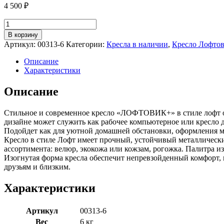
4 500
₽
Количество
товара
В корзину
Кресло
Артикул:
00313-6
Категории:
Кресла в наличии
,
Кресло Лофто
в
стиле
Описание
лофт
Характеристики
Лофтовик
+
Описание
серый
Велюр
Стильное и современное кресло «ЛОФТОВИК+» в стиле лофт от
дизайне может служить как рабочее компьютерное или кресло д
Подойдет как для уютной домашней обстановки, оформления мес
Кресло в стиле Лофт имеет прочный, устойчивый металлически
ассортимента: велюр, экокожа или кожзам, рогожка. Палитра из
Изогнутая форма кресла обеспечит непревзойденный комфорт, и
друзьям и близким.
Характеристики
Артикул
00313-6
Вес
6 кг