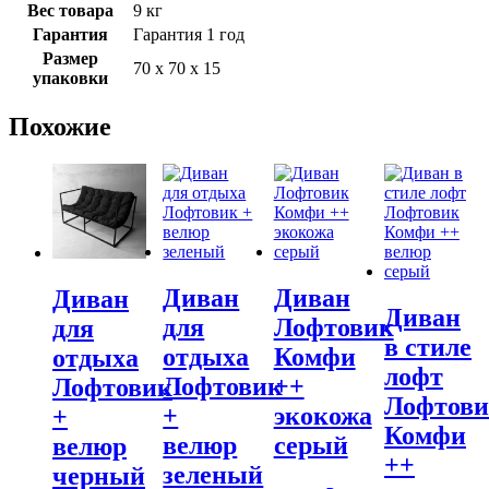
Вес товара
9 кг
Гарантия
Гарантия 1 год
Размер
70 х 70 х 15
упаковки
Похожие
Диван
Диван
Диван
Диван
для
Лофтовик
для
в стиле
отдыха
Комфи
отдыха
лофт
Лофтовик
++
Лофтовик
Лофтов
+
экокожа
+
Комфи
велюр
серый
велюр
++
зеленый
черный