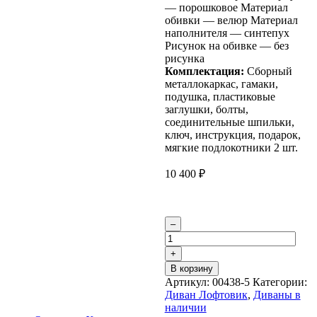
— порошковое Материал
обивки — велюр Материал
наполнителя — синтепух
Рисунок на обивке — без
рисунка
Комплектация:
Сборный
металлокаркас, гамаки,
подушка, пластиковые
заглушки, болты,
соединительные шпильки,
ключ, инструкция, подарок,
мягкие подлокотники 2 шт.
10 400
₽
Количество
–
товара
Диван
+
Лофтовик
В корзину
++
Артикул:
00438-5
Категории:
с
Диван Лофтовик
,
Диваны в
мягкими
наличии
подлокотниками,