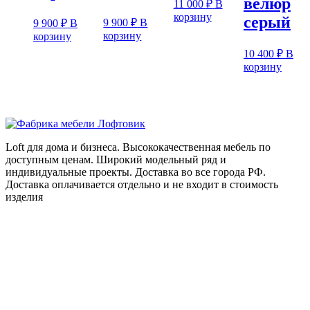
велюр
11 000
₽
В
корзину
серый
9 900
₽
В
9 900
₽
В
корзину
корзину
10 400
₽
В
корзину
Loft для дома и бизнеса. Высококачественная мебель по
доступным ценам. Широкий модельный ряд и
индивидуальные проекты. Доставка во все города РФ.
Доставка оплачивается отдельно и не входит в стоимость
изделия